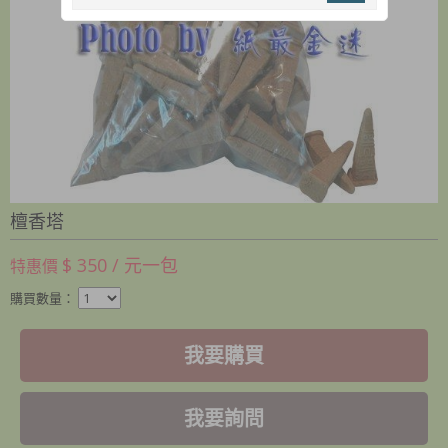
檀香塔
$ 350 / 元一包
特惠價
購買數量：
我要購買
我要詢問