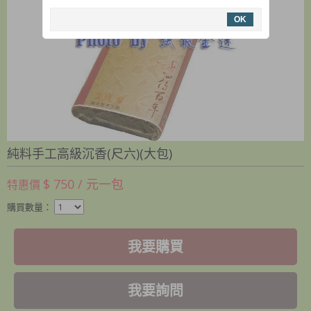
OK
純料手工高級沉香(尺六)(大包)
$ 750 / 元一包
特惠價
購買數量：
我要購買
我要詢問