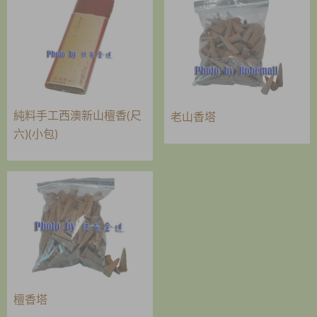
純料手工西澳新山檀香(尺
老山香塔
六)(小包)
檀香塔