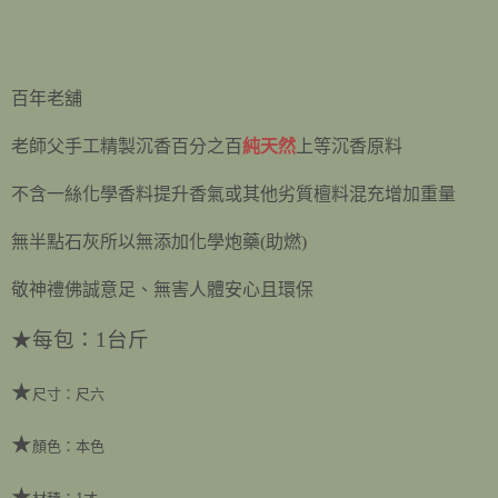
百年老舖
老師父手工精製沉香
百分之百
純天然
上等沉香原料
不含一絲化學香料提升香氣或其他劣質檀料混充增加重量
無半點石灰所以無添加化學炮藥(助燃)
敬神禮佛誠意足、無害人體安心且環保
★
每包：1台斤
★
尺寸：尺六
★
顏色：本色
★