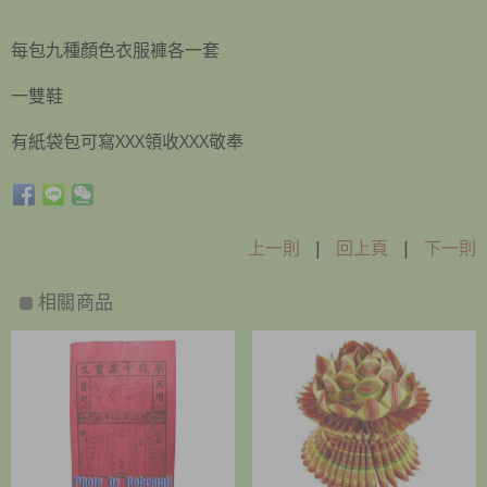
每包九種顏色衣服褲各一套
一雙鞋
有紙袋包可寫XXX領收XXX敬奉
上一則
|
回上頁
|
下一則
相關商品