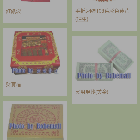
手折54張108葉彩色蓮花
紅紙袋
(往生)
財寶箱
冥用現鈔(美金)