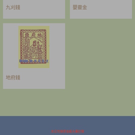
九刈錢
嬰靈金
地府錢
本公司接受金紙大量訂做