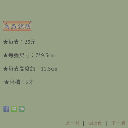
★
每支：2
5元
★每張尺寸：7*9.5cm
★
每支高度約：11.5cm
★
材積：
2才
上一則
|
回上頁
|
下一則