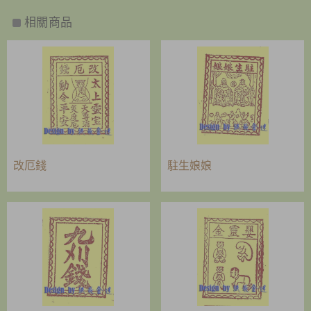
相關商品
改厄錢
駐生娘娘